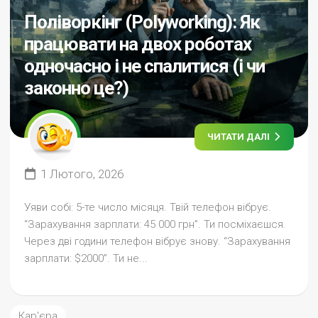
Поліворкінг (Polyworking): Як
працювати на двох роботах
одночасно і не спалитися (і чи
законно це?)
ЧИТАТИ ДАЛІ
1 Лютого, 2026
Уяви собі: 5-те число місяця. Твій телефон вібрує.
“Зарахування зарплати: 45 000 грн”. Ти посміхаєшся.
Через дві години телефон вібрує знову. “Зарахування
зарплати: $2000”. Ти не...
Кар'єра