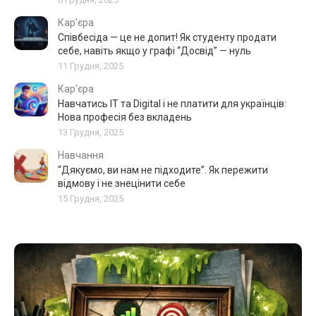
Кар'єра
Співбесіда — це не допит! Як студенту продати
себе, навіть якщо у графі “Досвід” — нуль
11 Грудня, 2025
Кар'єра
Навчатись IT та Digital і не платити для українців:
Нова професія без вкладень
13 Грудня, 2025
Навчання
“Дякуємо, ви нам не підходите”. Як пережити
відмову і не знецінити себе
15 Грудня, 2025