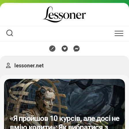
Перейти
до
вмісту
lessoner.net
«Я пройшов 10 курсів, але досі не
вмію кодити»: Як вибратися з