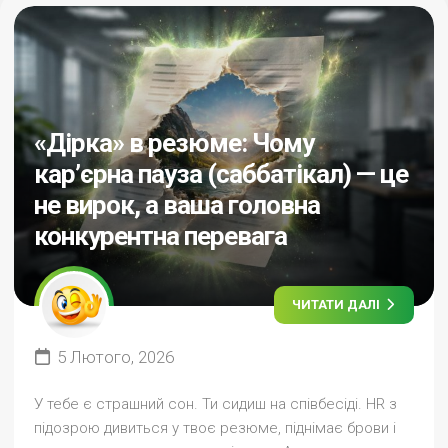
«Дірка» в резюме: Чому
кар’єрна пауза (саббатікал) — це
не вирок, а ваша головна
конкурентна перевага
ЧИТАТИ ДАЛІ
5 Лютого, 2026
У тебе є страшний сон. Ти сидиш на співбесіді. HR з
підозрою дивиться у твоє резюме, піднімає брови і