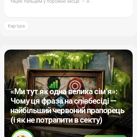
тицяє пальцем у порожнє місце: — А...
Кар'єра
«Ми тут як одна велика сім’я»:
Чому ця фраза на співбесіді —
найбільший червоний прапорець
(і як не потрапити в секту)