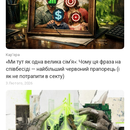
Кар'єра
«Ми тут як одна велика сім’я»: Чому ця фраза на
співбесіді — найбільший червоний прапорець (і
як не потрапити в секту)
3 Лютого, 2026