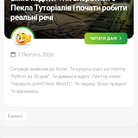
Пекла Туторіалів і почати робити
реальні речі
ЧИТАТИ ДАЛІ
7 Лютого, 2026
Ситуація знайома до болю. Ти купуєш курс на Udemy
“Python за 30 днів”. Ти дивишся відео. Лектор каже:
“Напишіть print(‘Hello World’)“. Ти пишеш. Воно працює!
Ти відчуваєш...
Баланс