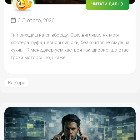
ЧИТАТИ ДАЛІ
3 Лютого, 2026
Ти приходиш на співбесіду. Офіс виглядає як мрія
хіпстера: пуфи, неонові вивіски, безкоштовне смузі на
кухні. HR-менеджер усміхається так широко, що стає
трохи моторошно, і каже...
Кар'єра