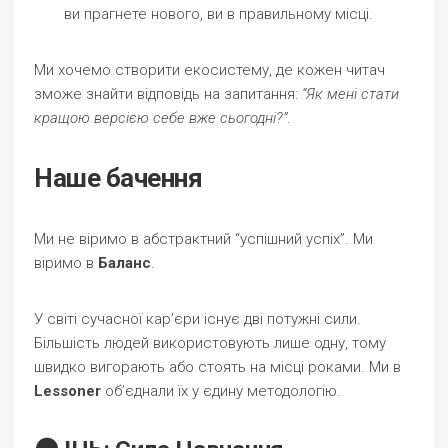
ви прагнете нового, ви в правильному місці.
Ми хочемо створити екосистему, де кожен читач
зможе знайти відповідь на запитання:
“Як мені стати
кращою версією себе вже сьогодні?”
.
Наше бачення
Ми не віримо в абстрактний “успішний успіх”. Ми
віримо в
Баланс
.
У світі сучасної кар’єри існує дві потужні сили.
Більшість людей використовують лише одну, тому
швидко вигорають або стоять на місці роками. Ми в
Lessoner
об’єднали їх у єдину методологію.