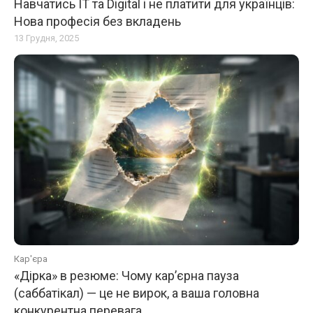
Навчатись IT та Digital і не платити для українців:
Нова професія без вкладень
13 Грудня, 2025
Кар'єра
«Дірка» в резюме: Чому кар’єрна пауза
(саббатікал) — це не вирок, а ваша головна
конкурентна перевага