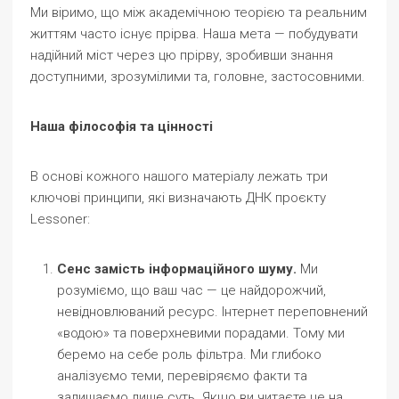
Ми віримо, що між академічною теорією та реальним
життям часто існує прірва. Наша мета — побудувати
надійний міст через цю прірву, зробивши знання
доступними, зрозумілими та, головне, застосовними.
Наша філософія та цінності
В основі кожного нашого матеріалу лежать три
ключові принципи, які визначають ДНК проєкту
Lessoner:
Сенс замість інформаційного шуму.
Ми
розуміємо, що ваш час — це найдорожчий,
невідновлюваний ресурс. Інтернет переповнений
«водою» та поверхневими порадами. Тому ми
беремо на себе роль фільтра. Ми глибоко
аналізуємо теми, перевіряємо факти та
залишаємо лише суть. Якщо ви читаєте це на