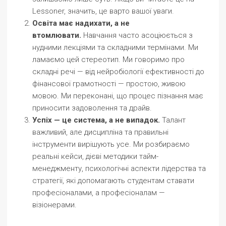
Lessoner, значить, це варто вашої уваги.
Освіта має надихати, а не
втомлювати.
Навчання часто асоціюється з
нудними лекціями та складними термінами. Ми
ламаємо цей стереотип. Ми говоримо про
складні речі — від нейробіології ефективності до
фінансової грамотності — простою, живою
мовою. Ми переконані, що процес пізнання має
приносити задоволення та драйв.
Успіх — це система, а не випадок.
Талант
важливий, але дисципліна та правильні
інструменти вирішують усе. Ми розбираємо
реальні кейси, дієві методики тайм-
менеджменту, психологічні аспекти лідерства та
стратегії, які допомагають студентам ставати
професіоналами, а професіоналам —
візіонерами.