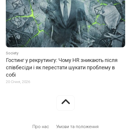
Society
Гостинг у рекрутингу: Чому HR зникають після
співбесіди і як перестати шукати проблему в
собі
20 Січня, 2026
Поточна
Про нас
Умови та положення