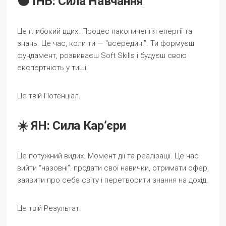
🌑 ІНЬ: Сила Навчання
Це глибокий вдих. Процес накопичення енергії та
знань. Це час, коли ти — “всередині”. Ти формуєш
фундамент, розвиваєш Soft Skills і будуєш свою
експертність у тиші.
Це твій Потенціал.
☀️ ЯН: Сила Кар’єри
Це потужний видих. Момент дії та реалізації. Це час
вийти “назовні”: продати свої навички, отримати офер,
заявити про себе світу і перетворити знання на дохід.
Це твій Результат.