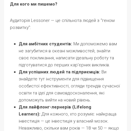
Для кого ми пишемо?
Аудиторія Lessoner — це спільнота людей з “геном
розвитку”:
Для амбітних студентів:
Ми допоможемо вам
не загубитися в океані можливостей, знайти
своє покликання, написати ідеальну роботу та
підготуватися до перших кар’єрних викликів.
Для успішних людей та підприємців:
Ви
знайдете тут інструменти для підвищення
особистої ефективності, огляди трендів сучасної
освіти та ідеї для самовдосконалення, які
допоможуть вийти на новий рівень.
Для лайфлонг-лернерів (Lifelong
Learners):
Для кожного, хто розуміє: найкраща
інвестиція — це інвестиція у власний мозок.
Неважливо, скільки вам років — 18 чи 50 — якщо